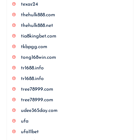
texas24
thehulk888.com
thehulk888.net
tia8kingbet.com
tkbpgg.com
tong168win.com
tr1688.info
tr1688.info
tree78999.com
tree78999.com
udee365day.com
ufa
ufa11bet