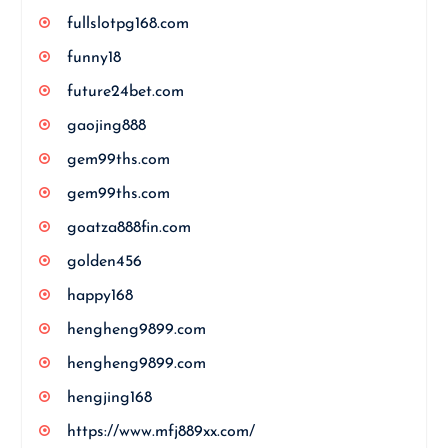
fullslotpg168.com
funny18
future24bet.com
gaojing888
gem99ths.com
gem99ths.com
goatza888fin.com
golden456
happy168
hengheng9899.com
hengheng9899.com
hengjing168
https://www.mfj889xx.com/