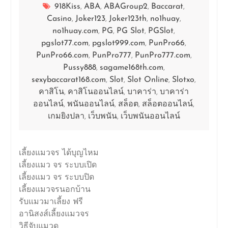
918Kiss
ABA
ABAGroup2
Baccarat
,
,
,
,
Casino
Joker123
Joker123th
no1huay
,
,
,
,
no1huay.com
PG
PG Slot
PGSlot
,
,
,
,
pgslot77.com
pgslot999.com
PunPro66
,
,
,
PunPro66.com
PunPro777
PunPro777.com
,
,
,
Pussy888
sagame168th.com
,
,
sexybaccarat168.com
Slot
Slot Online
Slotxo
,
,
,
,
คาสิโน
คาสิโนออนไลน์
บาคาร่า
บาคาร่า
,
,
,
ออนไลน์
พนันออนไลน์
สล็อต
สล็อตออนไลน์
,
,
,
,
เกมยิงปลา
เว็บพนัน
เว็บพนันออนไลน์
,
,
เลี้ยงแมวจร ได้บุญไหม
เลี้ยงแมว จร ระบบเปิด
เลี้ยงแมว จร ระบบปิด
เลี้ยงแมวจรนอกบ้าน
รับแมวมาเลี้ยง ฟรี
อานิสงส์เลี้ยงแมวจร
วิธีจับแมวดุ