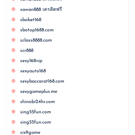
sawan888 เครดิตฟรี
sbobet168
sbotop1688.com
sclass8888.com
scr888
sexy168vip
sexyauto168
sexybaccarat168.com
sexygameplus.me
shinobi24hr.com
sing55fun.com
sing55fun.com
six9game