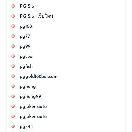
PG Slot
PG Slot เว็บใหม่
pg168
pg77
pg99
pgceo
pgfish
pggold168bet.com
pgheng
pgheng99
pgjoker auto
pgjoker auto
pgk44