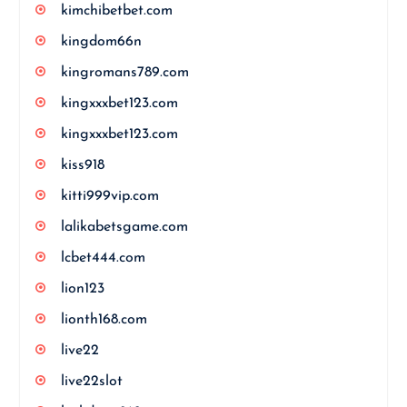
kimchibetbet.com
kingdom66n
kingromans789.com
kingxxxbet123.com
kingxxxbet123.com
kiss918
kitti999vip.com
lalikabetsgame.com
lcbet444.com
lion123
lionth168.com
live22
live22slot