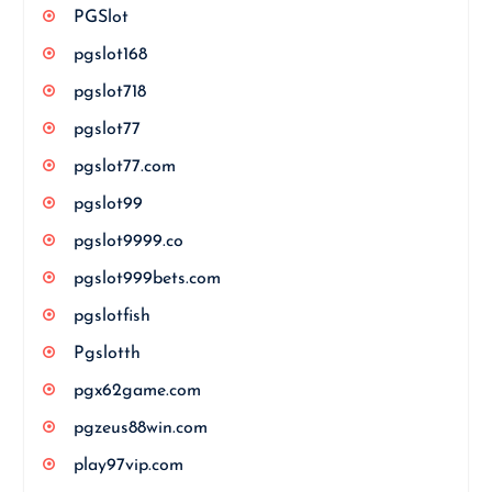
PGSlot
pgslot168
pgslot718
pgslot77
pgslot77.com
pgslot99
pgslot9999.co
pgslot999bets.com
pgslotfish
Pgslotth
pgx62game.com
pgzeus88win.com
play97vip.com