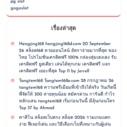
pg slot
gogoslot
เรื่องล่าสุด
Hengjing168 hengjing168d.com 20 September
26 สล็อต168 หวยออนไลน์ อัตราจ่ายมากที่สุด ของ
ไทย โปรโมชั่นเครดิตฟรี 100% กล่องสุ่มเฮงเฮง รับ
เครดิตฟรี ยูสเดียว เล่นได้ทุกเกม เครดิตฟรี แจก
เครดิตฟรี เยอะที่สุด Top 11 by Jerrell
Tangtem168 Tangtem168e.com 28 กรกฎาคม 26
tangtem168 ความพรีเมียมที่เข้าถึงได้จริง วันเกิดนี้
พี่จัดให้ 300 สายทุนน้อย สมัครด่วน การันตี กำไร
หลักแสน tangtem168 เริ่มก่อนวันนี้ มีลุ้นก่อนใคร
Top 37 by Ahmad
คาสิโน สล็อตเว็บตรง สล็อต 2026 รวมเกมแตก
ง่าย ฟีเจอร์เด่น และวิธีเลือกเว็บที่เหมาะกับผู้เล่น