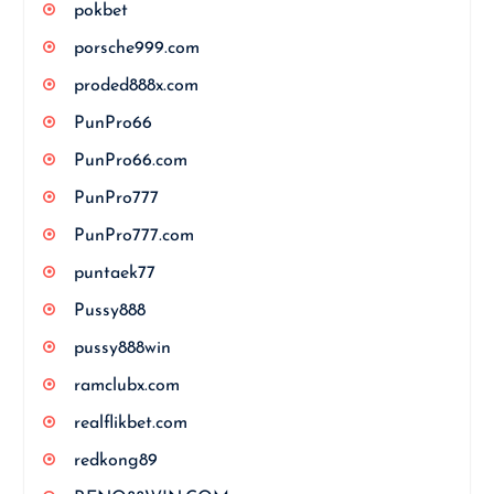
pokbet
porsche999.com
proded888x.com
PunPro66
PunPro66.com
PunPro777
PunPro777.com
puntaek77
Pussy888
pussy888win
ramclubx.com
realflikbet.com
redkong89