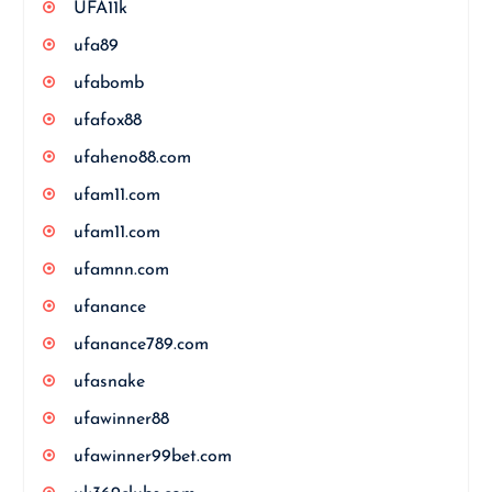
UFA11k
ufa89
ufabomb
ufafox88
ufaheno88.com
ufam11.com
ufam11.com
ufamnn.com
ufanance
ufanance789.com
ufasnake
ufawinner88
ufawinner99bet.com