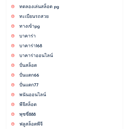
ทดลองเล่นสล็อต pg
ทะเบียนรถสวย
ทางเข้าpg
บาคาร่า
บาคาร่า168
บาคาร่าออนไลน์
ปั่นสล็อต
ปั่นแตก66
ปั่นแตก77
พนันออนไลน์
พีจีสล็อต
พุซซี่888
ฟลูสล็อตพีจี