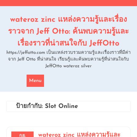
Skip
to
content
wateroz zinc แหล่งความรู้และเรื่อง
ราวจาก Jeff Otto: ค้นพบความรู้และ
เรื่องราวที่น่าสนใจกับ JeffOtto
https://jeffotto.com เป็นแหล่งรวบรวมความรู้และเรื่องราวที่มีค่า
จาก Jeff Otto ที่น่าสนใจ เรียนรู้และค้นพบความรู้ที่น่าสนใจกับ
JeffOtto wateroz silver
Menu
ป้ายกำกับ:
Slot Online
wateroz zinc แหล่งความรู้และ
ก.ย.