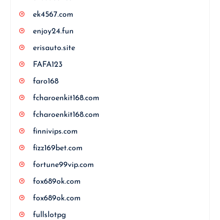
ek4567.com
enjoy24.fun
erisauto.site
FAFA123
faro168
fcharoenkit168.com
fcharoenkit168.com
finnivips.com
fizz169bet.com
fortune99vip.com
fox689ok.com
fox689ok.com
fullslotpg