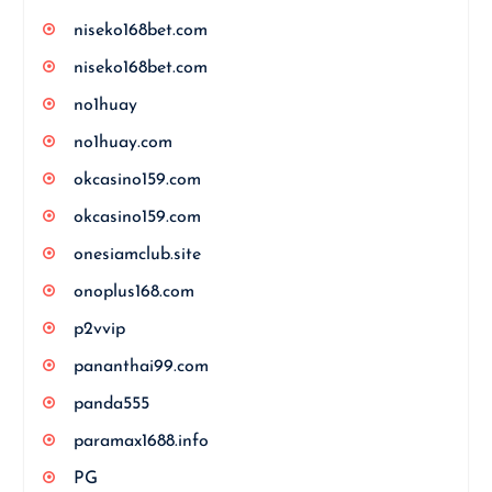
niseko168bet.com
niseko168bet.com
no1huay
no1huay.com
okcasino159.com
okcasino159.com
onesiamclub.site
onoplus168.com
p2vvip
pananthai99.com
panda555
paramax1688.info
PG