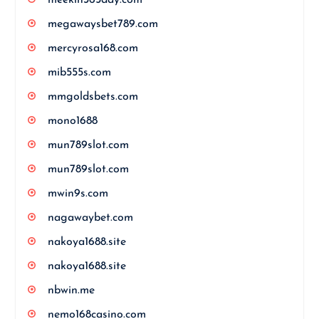
meekin365day.com
megawaysbet789.com
mercyrosa168.com
mib555s.com
mmgoldsbets.com
mono1688
mun789slot.com
mun789slot.com
mwin9s.com
nagawaybet.com
nakoya1688.site
nakoya1688.site
nbwin.me
nemo168casino.com