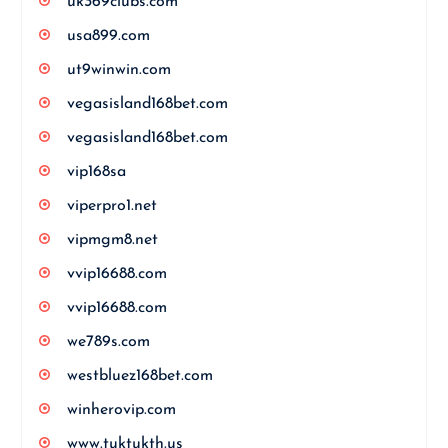
uk369clubs.com
usa899.com
ut9winwin.com
vegasisland168bet.com
vegasisland168bet.com
vip168sa
viperpro1.net
vipmgm8.net
vvip16688.com
vvip16688.com
we789s.com
westbluez168bet.com
winherovip.com
www.tuktukth.us