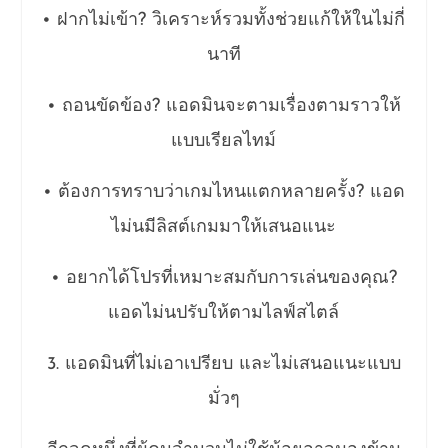
• ฝากไม่เข้า? วิเคราะห์รวมทั้งช่วยแก้ให้ในไม่กี่
นาที
• ถอนขัดข้อง? แอดมินจะตามเรื่องตามราวให้
แบบเรียลไทม์
• ต้องการทราบว่าเกมไหนแตกหลายครั้ง? แอด
ไม่นมีลิสต์เกมมาให้เสนอแนะ
• อยากได้โปรที่เหมาะสมกับการเล่นของคุณ?
แอดไม่นปรับให้ตามไลฟ์สไตล์
3. แอดมินที่ไม่เอาเปรียบ และไม่เสนอแนะแบบ
มั่วๆ