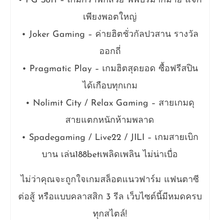
• PG Soft – เกมกราฟิกสวย ฟีพบร์มากมาย แจ็ก
เพียงพอตใหญ่
• Joker Gaming – ค่ายฮิตชั่วกัลปวสาน รางวัล
ออกถี่
• Pragmatic Play – เกมฮิตสุดยอด ซื้อฟรีสปิน
ได้เกือบทุกเกม
• Nolimit City / Relax Gaming – สายเกมดุ
สายแตกหนักห้ามพลาด
• Spadegaming / Live22 / JILI – เกมสายเบิก
บาน เล่น188betเพลิดเพลิน ไม่น่าเบื่อ
ไม่ว่าคุณจะถูกใจเกมสล็อตแนวฟาร์ม แฟนตาซี
ต่อสู้ หรือแบบคลาสสิก 3 รีล เว็บไซต์นี้มีหมดครบ
ทุกสไตล์!