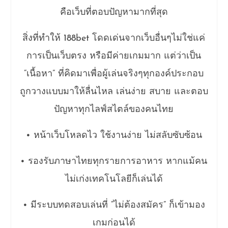
คือเว็บที่ตอบปัญหามากที่สุด
สิ่งที่ทำให้ 188bet โดดเด่นจากเว็บอื่นๆไม่ใช่แค่
การเป็นเว็บตรง หรือมีค่ายเกมมาก แต่ว่าเป็น
“เนื้อหา” ที่คิดมาเพื่อผู้เล่นจริงๆทุกองค์ประกอบ
ถูกวางแบบมาให้ลื่นไหล เล่นง่าย สบาย และตอบ
ปัญหาทุกไลฟ์สไตล์ของคนไทย
• หน้าเว็บโหลดไว ใช้งานง่าย ไม่สลับซับซ้อน
• รองรับภาษาไทยทุกรายการอาหาร หากแม้คน
ไม่เก่งเทคโนโลยีก็เล่นได้
• มีระบบทดสอบเล่นที่ “ไม่ต้องสมัคร” ก็เข้ามอง
เกมก่อนได้