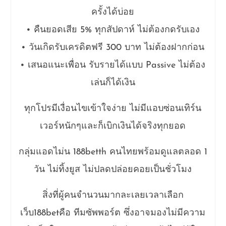
ครั้งได้บ่อย
• คืนยอดเสีย 5% ทุกสัปดาห์ ไม่ต้องกดรับเอง
• วันเกิดรับเครดิตฟรี 300 บาท ไม่ต้องฝากก่อน
• เสนอแนะเพื่อน รับรายได้แบบ Passive ไม่ต้อง
เล่นก็ได้เงิน
ทุกโปรมีเงื่อนไขเข้าใจง่าย ไม่มีแอบซ่อนเทิร์น
เวอร์หนักๆและก็เบิกเงินได้จริงทุกยอด
กลุ่มแอดไม่น 188betth คนไทยพร้อมดูแลตลอด 1
วัน ไม่ทิ้งยูส ไม่ปลดปล่อยคอยเป็นชั่วโมง
สิ่งที่ผู้คนจำนวนมากละเลยเวลาเลือก
เว็บ188betคือ ทีมซัพพอร์ต ซึ่งอาจมองไม่มีความ