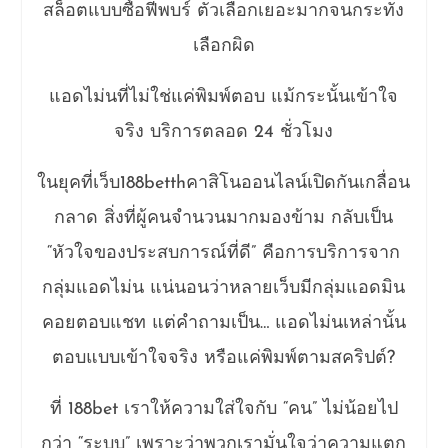
สล็อตแบบซื้อฟีพบร์ ตัวเลือกเยอะมากจนกระทั่ง
เลือกผิด
แอดไม่นที่ไม่ใช่แค่พิมพ์ตอบ แม้กระนั้นเข้าใจ
จริง บริการตลอด 24 ชั่วโมง
ในยุคที่เว็บ188betthคาสิโนออนไลน์เปิดกันเกลื่อน
กลาด สิ่งที่ผู้คนจำนวนมากมองข้าม กลับเป็น
“หัวใจของประสบการณ์ที่ดี” คือการบริการจาก
กลุ่มแอดไม่น แน่นอนว่าหลายเว็บมีกลุ่มแอดมิน
คอยตอบแชท แต่คำถามเป็น… แอดไม่นเหล่านั้น
ตอบแบบเข้าใจจริง หรือแค่พิมพ์ตามสคริปต์?
ที่ 188bet เราให้ความใส่ใจกับ “คน” ไม่น้อยไป
กว่า “ระบบ” เพราะว่าพวกเรามั่นใจว่าความแตก