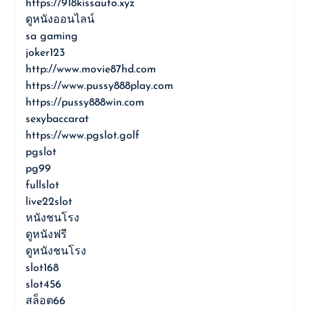
https://918kissauto.xyz
ดูหนังออนไลน์
sa gaming
joker123
http://www.movie87hd.com
https://www.pussy888play.com
https://pussy888win.com
sexybaccarat
https://www.pgslot.golf
pgslot
pg99
fullslot
live22slot
หนังชนโรง
ดูหนังฟรี
ดูหนังชนโรง
slot168
slot456
สล็อต66