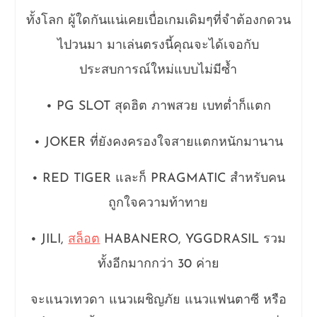
ทั้งโลก ผู้ใดกันแน่เคยเบื่อเกมเดิมๆที่จำต้องกดวน
ไปวนมา มาเล่นตรงนี้คุณจะได้เจอกับ
ประสบการณ์ใหม่แบบไม่มีซ้ำ
• PG SLOT สุดฮิต ภาพสวย เบทต่ำก็แตก
• JOKER ที่ยังคงครองใจสายแตกหนักมานาน
• RED TIGER และก็ PRAGMATIC สำหรับคน
ถูกใจความท้าทาย
• JILI,
สล็อต
HABANERO, YGGDRASIL รวม
ทั้งอีกมากกว่า 30 ค่าย
จะแนวเทวดา แนวเผชิญภัย แนวแฟนตาซี หรือ