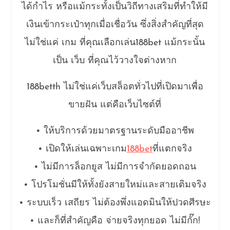
ได้กำไร หรือแม้กระทั้งเป็นวิถีทางเสริมที่ทำให้มี
เงินเข้ากระเป๋าทุกเมื่อเชื่อวัน ซึ่งสิ่งสำคัญที่สุด
ไม่ใช่แค่ เกม ที่คุณเลือกเล่น188bet แม้กระนั้น
เป็น เว็บ ที่คุณไว้วางใจต่างหาก
188betth ไม่ใช่แค่เว็บสล็อตทั่วไปที่เปิดมาเพื่อ
ขายฝัน แต่คือเว็บไซต์ที่
• ให้บริการด้วยมาตรฐานระดับมืออาชีพ
• เปิดให้เล่นเฉพาะเกม
188bet
ที่แตกจริง
• ไม่มีการล็อกยูส ไม่มีการจำกัดยอดถอน
• โปรโมชั่นมีให้ทั้งยังสายใหม่และสายเติมจริง
• ระบบเร็ว เสถียร ไม่ต้องพึ่งแอดมินให้ปวดศีรษะ
• และก็ที่สำคัญคือ จ่ายจริงทุกยอด ไม่มีกั๊ก!