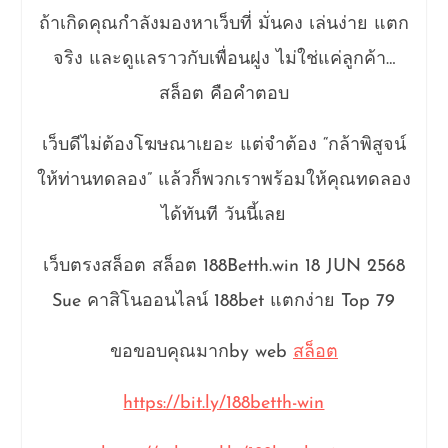
ถ้าเกิดคุณกำลังมองหาเว็บที่ มั่นคง เล่นง่าย แตก
จริง และดูแลราวกับเพื่อนฝูง ไม่ใช่แค่ลูกค้า…
สล็อต คือคำตอบ
เว็บดีไม่ต้องโฆษณาเยอะ แต่จำต้อง “กล้าพิสูจน์
ให้ท่านทดลอง” แล้วก็พวกเราพร้อมให้คุณทดลอง
ได้ทันที วันนี้เลย
เว็บตรงสล็อต สล็อต 188Betth.win 18 JUN 2568
Sue คาสิโนออนไลน์ 188bet แตกง่าย Top 79
ขอขอบคุณมากby web
สล็อต
https://bit.ly/188betth-win