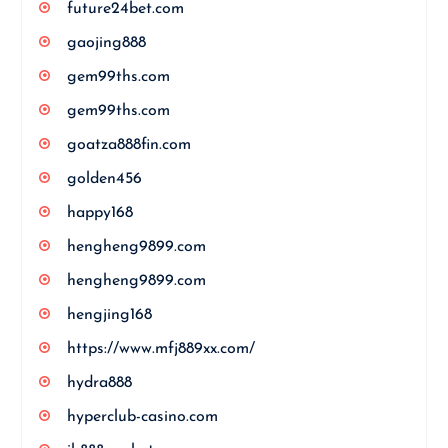
future24bet.com
gaojing888
gem99ths.com
gem99ths.com
goatza888fin.com
golden456
happy168
hengheng9899.com
hengheng9899.com
hengjing168
https://www.mfj889xx.com/
hydra888
hyperclub-casino.com