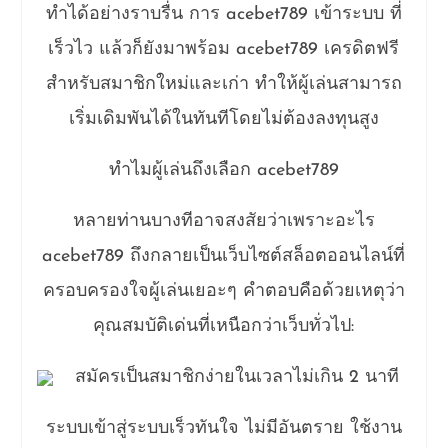
ทำได้อย่างราบรื่น การ acebet789 เข้าระบบ ที่
เร็วไว แล้วก็ยังมาพร้อม acebet789 เครดิตฟรี
สำหรับสมาชิกใหม่และเก่า ทำให้ผู้เล่นสามารถ
เริ่มเดิมพันได้ในทันทีโดยไม่ต้องลงทุนสูง
ทำไมผู้เล่นถึงเลือก acebet789
หลายท่านบางทีอาจสงสัยว่าเพราะอะไร
acebet789 ถึงกลายเป็นเว็บไซต์สล็อตออนไลน์ที่
ครอบครองใจผู้เล่นเยอะๆ คำตอบคือด้วยเหตุว่า
คุณสมบัติเด่นที่เหนือกว่าเว็บทั่วไป:
สมัครเป็นสมาชิกง่ายในเวลาไม่เกิน 2 นาที
ระบบเข้าสู่ระบบเร็วทันใจ ไม่มีอันตราย ใช้งาน