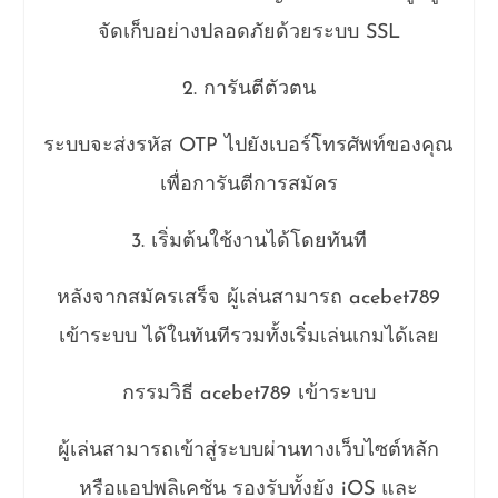
จัดเก็บอย่างปลอดภัยด้วยระบบ SSL
2. การันตีตัวตน
ระบบจะส่งรหัส OTP ไปยังเบอร์โทรศัพท์ของคุณ
เพื่อการันตีการสมัคร
3. เริ่มต้นใช้งานได้โดยทันที
หลังจากสมัครเสร็จ ผู้เล่นสามารถ acebet789
เข้าระบบ ได้ในทันทีรวมทั้งเริ่มเล่นเกมได้เลย
กรรมวิธี acebet789 เข้าระบบ
ผู้เล่นสามารถเข้าสู่ระบบผ่านทางเว็บไซต์หลัก
หรือแอปพลิเคชัน รองรับทั้งยัง iOS และ