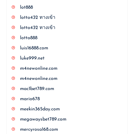
lot888
lotto432 ทางเข้า
lotto432 ทางเข้า
lotto888
luis16888.com
luke999.net
m4newonline.com
m4newonline.com
mac1bet789.com
mario678
meekin365day.com
megawaysbet789.com
mercyrosa168.com