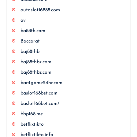
autoslot16888.com
av
ba88th.com
Baccarat
baj88thb
baj88thbz.com
baj88thbz.com
bar4game24hr.com
baslot168bet.com
baslot168bet.com/
bbp168.me
betflixtikto
betflixtikto.info