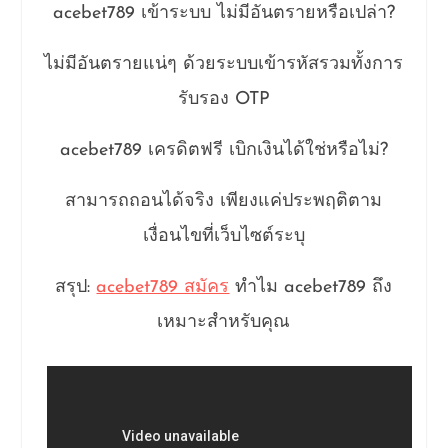
acebet789 เข้าระบบ ไม่มีอันตรายหรือเปล่า?
ไม่มีอันตรายแน่ๆ ด้วยระบบเข้ารหัสรวมทั้งการ
รับรอง OTP
acebet789 เครดิตฟรี เบิกเงินได้ใช่หรือไม่?
สามารถถอนได้จริง เพียงแค่ประพฤติตาม
เงื่อนไขที่เว็บไซต์ระบุ
สรุป:
acebet789 สมัคร
ทำไม acebet789 ถึง
เหมาะสำหรับคุณ