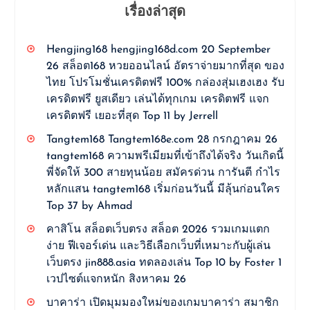
เรื่องล่าสุด
Hengjing168 hengjing168d.com 20 September
26 สล็อต168 หวยออนไลน์ อัตราจ่ายมากที่สุด ของ
ไทย โปรโมชั่นเครดิตฟรี 100% กล่องสุ่มเฮงเฮง รับ
เครดิตฟรี ยูสเดียว เล่นได้ทุกเกม เครดิตฟรี แจก
เครดิตฟรี เยอะที่สุด Top 11 by Jerrell
Tangtem168 Tangtem168e.com 28 กรกฎาคม 26
tangtem168 ความพรีเมียมที่เข้าถึงได้จริง วันเกิดนี้
พี่จัดให้ 300 สายทุนน้อย สมัครด่วน การันตี กำไร
หลักแสน tangtem168 เริ่มก่อนวันนี้ มีลุ้นก่อนใคร
Top 37 by Ahmad
คาสิโน สล็อตเว็บตรง สล็อต 2026 รวมเกมแตก
ง่าย ฟีเจอร์เด่น และวิธีเลือกเว็บที่เหมาะกับผู้เล่น
เว็บตรง jin888.asia ทดลองเล่น Top 10 by Foster 1
เวปไซต์แจกหนัก สิงหาคม 26
บาคาร่า เปิดมุมมองใหม่ของเกมบาคาร่า สมาชิก