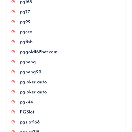
pg168
pg77
pg99
pgceo
pgfish
pggold168bet.com
pgheng
pgheng99
pgjoker auto
pgjoker auto
pgk44
PGSlot
pgslot168