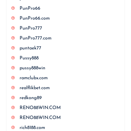
PunPro66
PunPro66.com
PunPro777
PunPro777.com
puntaek77
Pussy888
pussy888win
ramclubx.com
realflikbet.com
redkong89
RENO88WIN.COM
RENO88WIN.COM
rich8188.com