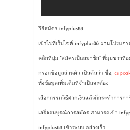
วิธีสมัคร infyplus88
เข้าไปที่เว็บไซต์ infyplus88 ผ่านโปรแก
คลิกที่ปุ่ม “สมัครเป็นสมาชิก” ที่มุมขวาที่
กรอกข้อมูลส่วนตัว เป็นต้นว่า ชื่อ,
cupca
ทั้งข้อมูลเพิ่มเติมที่จำเป็นจะต้อง
เลือกกรรมวิธีฝากเงินแล้วก็กระทำการการ
เสร็จสมบูรณ์การสมัคร สามารถเข้า infyplu
infyplus88 เข้าระบบ อย่างเร็ว