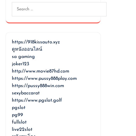
Search
for:
https://918kissauto.xyz
ดูหนังออนไลน์
sa gaming
joker123
http://www.movie87hd.com
https://www.pussy888play.com
https://pussy888win.com
sexybaccarat
https://www.pgslot.golf
pgslot
pg99
fullslot
live22slot