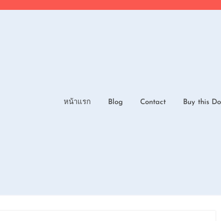
หน้าแรก
Blog
Contact
Buy this D