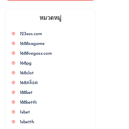
หมวดหมู่
123xos.com
1688sagame
1688vegasx.com
168pg
168slot
168สล็อต
188bet
188betth
1xbet
1xbetth