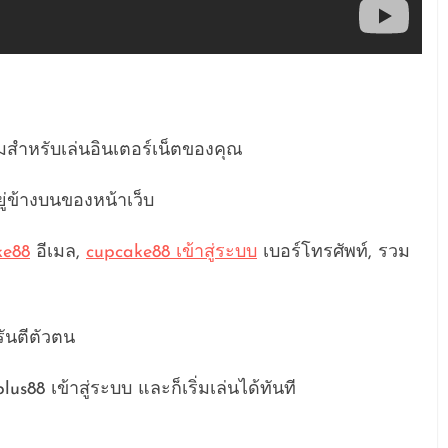
รมสำหรับเล่นอินเตอร์เน็ตของคุณ
อยู่ข้างบนของหน้าเว็บ
ke88
อีเมล,
cupcake88 เข้าสู่ระบบ
เบอร์โทรศัพท์, รวม
ันตีตัวตน
s88 เข้าสู่ระบบ และก็เริ่มเล่นได้ทันที