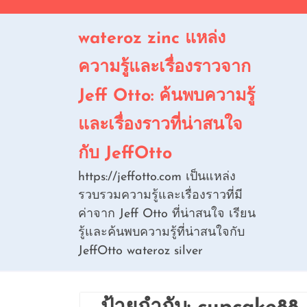
Skip
to
wateroz zinc แหล่ง
content
ความรู้และเรื่องราวจาก
Jeff Otto: ค้นพบความรู้
และเรื่องราวที่น่าสนใจ
กับ JeffOtto
https://jeffotto.com เป็นแหล่ง
รวบรวมความรู้และเรื่องราวที่มี
ค่าจาก Jeff Otto ที่น่าสนใจ เรียน
รู้และค้นพบความรู้ที่น่าสนใจกับ
JeffOtto wateroz silver