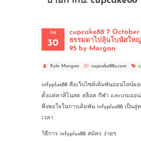
ป้ายกำกับ:
cupcake88
cupcake88 7 October 
ก.ย.
ธรรมดาไปลุ้นโบนัสใหญ่
30
95 by Morgan
Kyle Morgan
cupcake88x.com
infyplus88 คือเว็บไซต์เดิมพันออนไลน์ยอ
ตั้งแต่คาสิโนสด สล็อต กีฬา และเกมออนไล
พึงพอใจในการเดิมพัน infyplus88 เป็นลู่ท
เวลา
วิธีการ infyplus88 สมัคร ง่ายๆ