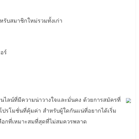
หรับสมาชิกใหม่รวมทั้งเก่า
อร์
ไลน์ที่มีความน่าวางใจและมั่นคง ด้วยการสมัครที่
รโมชั่นที่คุ้มค่า สำหรับผู้ใดกันแน่ที่อยากได้เริ่ม
ือกที่เหมาะสมที่สุดที่ไม่สมควรพลาด