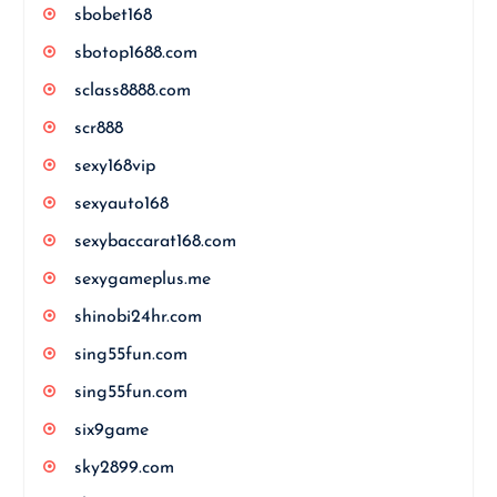
sbobet168
sbotop1688.com
sclass8888.com
scr888
sexy168vip
sexyauto168
sexybaccarat168.com
sexygameplus.me
shinobi24hr.com
sing55fun.com
sing55fun.com
six9game
sky2899.com