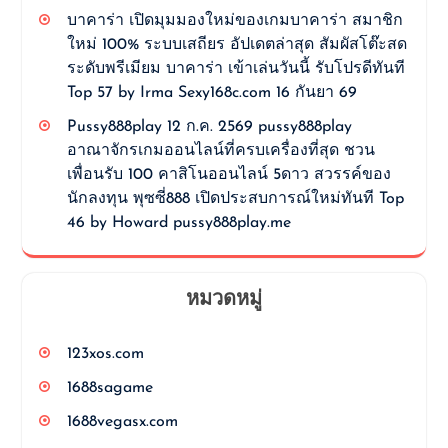
บาคาร่า เปิดมุมมองใหม่ของเกมบาคาร่า สมาชิก
ใหม่ 100% ระบบเสถียร อัปเดตล่าสุด สัมผัสโต๊ะสด
ระดับพรีเมียม บาคาร่า เข้าเล่นวันนี้ รับโปรดีทันที
Top 57 by Irma Sexy168c.com 16 กันยา 69
Pussy888play 12 ก.ค. 2569 pussy888play
อาณาจักรเกมออนไลน์ที่ครบเครื่องที่สุด ชวน
เพื่อนรับ 100 คาสิโนออนไลน์ 5ดาว สวรรค์ของ
นักลงทุน พุซซี่888 เปิดประสบการณ์ใหม่ทันที Top
46 by Howard pussy888play.me
หมวดหมู่
123xos.com
1688sagame
1688vegasx.com