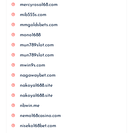
mercyrosa168.com
mib555s.com
mmgoldsbets.com
mono1688
mun789slot.com
mun789slot.com
mwin9s.com
nagawaybet.com
nakoya1688.site
nakoya1688.site
nbwin.me
nemo168casino.com
niseko168bet.com