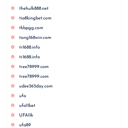
thehulk888.net
tia8kingbet.com
tkbpgg.com
tong168win.com
tr1688.info
tr1688.info
tree78999.com
tree78999.com
udee365day.com
ufa
ufa11bet
UFA11k
ufa89