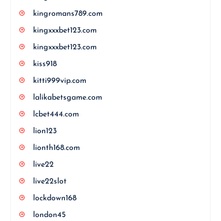
kingromans789.com
kingxxxbet123.com
kingxxxbet123.com
kiss918
kitti999vip.com
lalikabetsgame.com
lcbet444.com
lion123
lionth168.com
live22
live22slot
lockdown168
london45