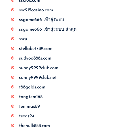
ssc168.com
ssc915casino.com
ssgame666 เข้าสู่ระบบ
ssgame666 เข้าสู่ระบบ ล่าสุด
ssru
stellabet789.com
sudyod888s.com
sunny9999club.com
sunny9999club.net
t88golds.com
tangtem168
temmax69
texas24
thehulk888.com