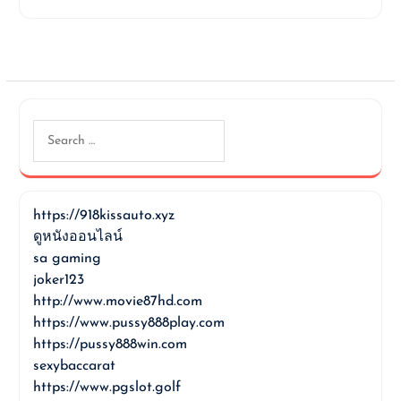
Search
for:
https://918kissauto.xyz
ดูหนังออนไลน์
sa gaming
joker123
http://www.movie87hd.com
https://www.pussy888play.com
https://pussy888win.com
sexybaccarat
https://www.pgslot.golf