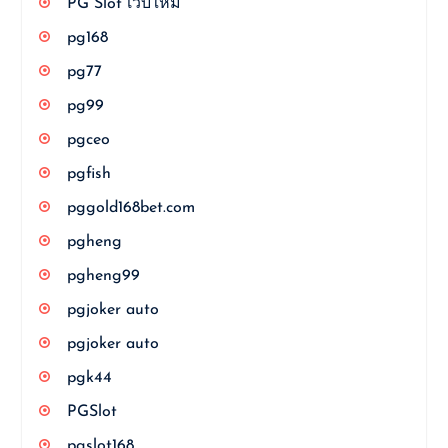
PG Slot เว็บใหม่
pg168
pg77
pg99
pgceo
pgfish
pggold168bet.com
pgheng
pgheng99
pgjoker auto
pgjoker auto
pgk44
PGSlot
pgslot168