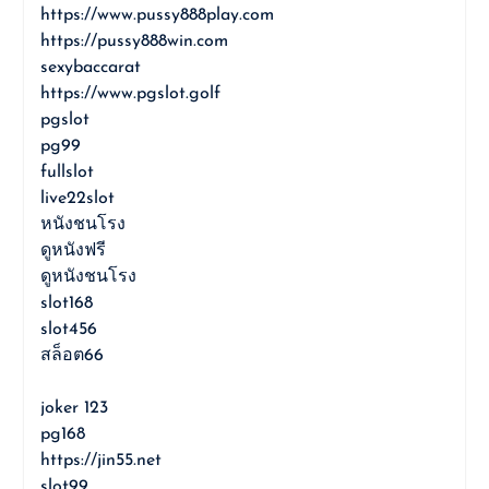
https://www.pussy888play.com
https://pussy888win.com
sexybaccarat
https://www.pgslot.golf
pgslot
pg99
fullslot
live22slot
หนังชนโรง
ดูหนังฟรี
ดูหนังชนโรง
slot168
slot456
สล็อต66
joker 123
pg168
https://jin55.net
slot99