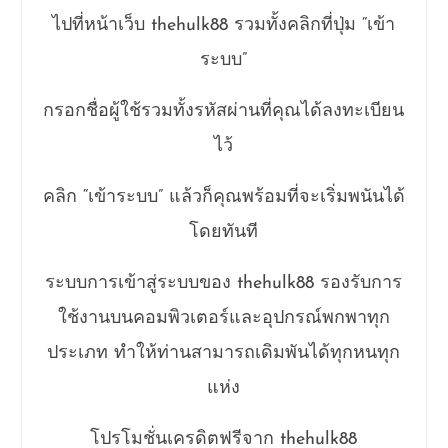
ไปที่หน้าเว็บ thehulk88 รวมทั้งคลิกที่ปุ่ม “เข้า
ระบบ”
กรอกชื่อผู้ใช้รวมทั้งรหัสผ่านที่คุณได้ลงทะเบียน
ไว้
คลิก “เข้าระบบ” แล้วก็คุณพร้อมที่จะเริ่มพนันได้
โดยทันที
ระบบการเข้าสู่ระบบของ thehulk88 รองรับการ
ใช้งานบนคอมพิวเตอร์และอุปกรณ์พกพาทุก
ประเภท ทำให้ท่านสามารถเดิมพันได้ทุกหนทุก
แห่ง
โปรโมชั่นเครดิตฟรีจาก thehulk88