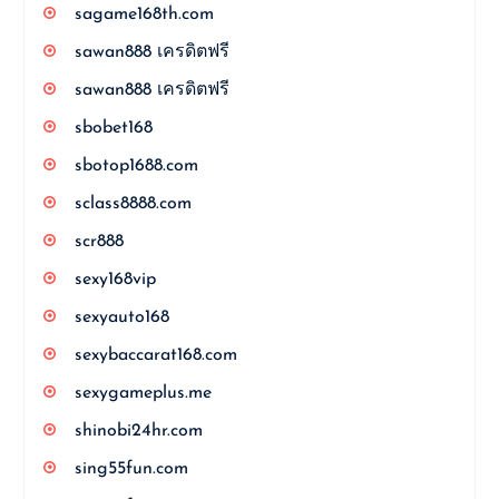
sagame168th.com
sawan888 เครดิตฟรี
sawan888 เครดิตฟรี
sbobet168
sbotop1688.com
sclass8888.com
scr888
sexy168vip
sexyauto168
sexybaccarat168.com
sexygameplus.me
shinobi24hr.com
sing55fun.com