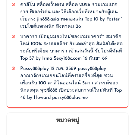
คาสิโน สล็อตเว็บตรง สล็อต 2026 รวมเกมแตก
ง่าย ฟีเจอร์เด่น และวิธีเลือกเว็บที่เหมาะกับผู้เล่น
เว็บตรง jin888.asia ทดลองเล่น Top 10 by Foster 1
เวปไซต์แจกหนัก สิงหาคม 26
บาคาร่า เปิดมุมมองใหม่ของเกมบาคาร่า สมาชิก
ใหม่ 100% ระบบเสถียร อัปเดตล่าสุด สัมผัสโต๊ะสด
ระดับพรีเมียม บาคาร่า เข้าเล่นวันนี้ รับโปรดีทันที
Top 57 by Irma Sexy168c.com 16 กันยา 69
Pussy888play 12 ก.ค. 2569 pussy888play
อาณาจักรเกมออนไลน์ที่ครบเครื่องที่สุด ชวน
เพื่อนรับ 100 คาสิโนออนไลน์ 5ดาว สวรรค์ของ
นักลงทุน พุซซี่888 เปิดประสบการณ์ใหม่ทันที Top
46 by Howard pussy888play.me
หมวดหมู่