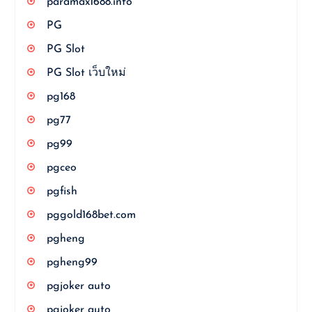
paramax1688.info
PG
PG Slot
PG Slot เว็บใหม่
pg168
pg77
pg99
pgceo
pgfish
pggold168bet.com
pgheng
pgheng99
pgjoker auto
pgjoker auto