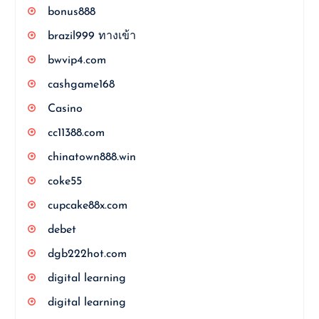
bonus888
brazil999 ทางเข้า
bwvip4.com
cashgame168
Casino
cc11388.com
chinatown888.win
coke55
cupcake88x.com
debet
dgb222hot.com
digital learning
digital learning