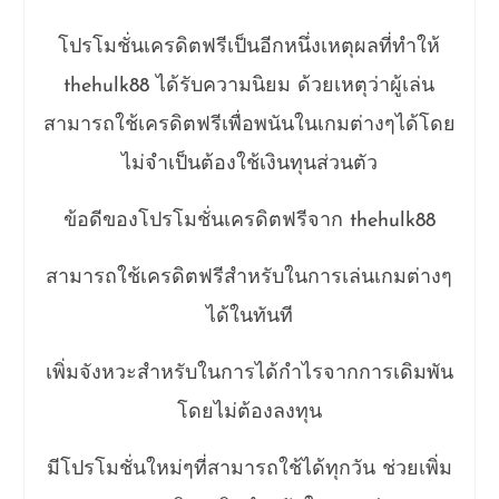
โปรโมชั่นเครดิตฟรีเป็นอีกหนึ่งเหตุผลที่ทำให้
thehulk88 ได้รับความนิยม ด้วยเหตุว่าผู้เล่น
สามารถใช้เครดิตฟรีเพื่อพนันในเกมต่างๆได้โดย
ไม่จำเป็นต้องใช้เงินทุนส่วนตัว
ข้อดีของโปรโมชั่นเครดิตฟรีจาก thehulk88
สามารถใช้เครดิตฟรีสำหรับในการเล่นเกมต่างๆ
ได้ในทันที
เพิ่มจังหวะสำหรับในการได้กำไรจากการเดิมพัน
โดยไม่ต้องลงทุน
มีโปรโมชั่นใหม่ๆที่สามารถใช้ได้ทุกวัน ช่วยเพิ่ม