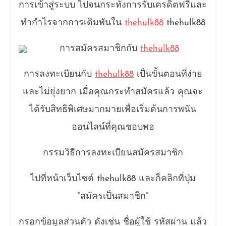
การเข้าสู่ระบบ ไปจนกระทั่งการรับเครดิตฟรีและ
ทำกำไรจากการเดิมพันใน
thehulk88
thehulk88
การสมัครสมาชิกกับ
thehulk88
การลงทะเบียนกับ
thehulk88
เป็นขั้นตอนที่ง่าย
และไม่ยุ่งยาก เมื่อคุณกระทำสมัครแล้ว คุณจะ
ได้รับสิทธิพิเศษมากมายเพื่อเริ่มต้นการพนัน
ออนไลน์ที่คุณชอบพอ
กรรมวิธีการลงทะเบียนสมัครสมาชิก
ไปที่หน้าเว็บไซต์ thehulk88 และก็คลิกที่ปุ่ม
“สมัครเป็นสมาชิก”
กรอกข้อมูลส่วนตัว ดังเช่น ชื่อผู้ใช้ รหัสผ่าน แล้ว