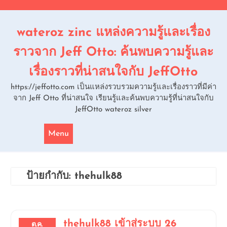
Skip
to
content
wateroz zinc แหล่งความรู้และเรื่อง
ราวจาก Jeff Otto: ค้นพบความรู้และ
เรื่องราวที่น่าสนใจกับ JeffOtto
https://jeffotto.com เป็นแหล่งรวบรวมความรู้และเรื่องราวที่มีค่า
จาก Jeff Otto ที่น่าสนใจ เรียนรู้และค้นพบความรู้ที่น่าสนใจกับ
JeffOtto wateroz silver
Menu
ป้ายกำกับ:
thehulk88
thehulk88 เข้าสู่ระบบ 26
ต.ค.