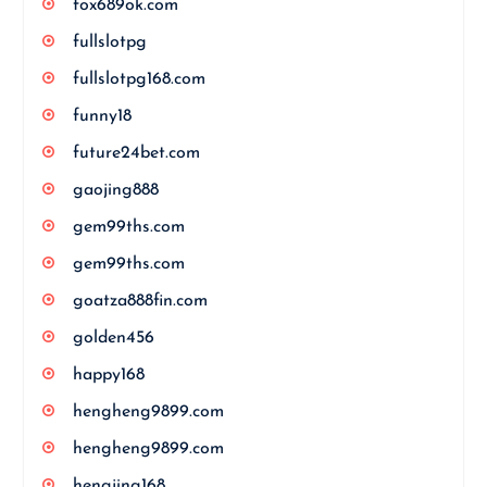
fox689ok.com
fullslotpg
fullslotpg168.com
funny18
future24bet.com
gaojing888
gem99ths.com
gem99ths.com
goatza888fin.com
golden456
happy168
hengheng9899.com
hengheng9899.com
hengjing168